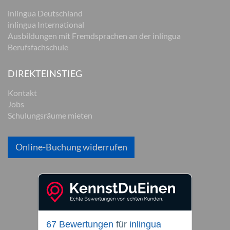
inlingua Deutschland
inlingua International
Ausbildungen mit Fremdsprachen an der inlingua
Berufsfachschule
DIREKTEINSTIEG
Kontakt
Jobs
Schulungsräume mieten
Online-Buchung widerrufen
67 Bewertungen
für
inlingua