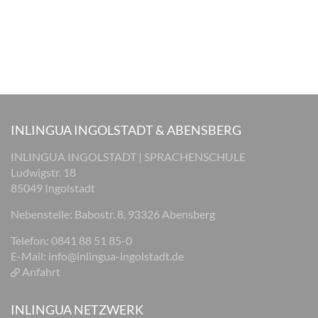
INLINGUA INGOLSTADT & ABENSBERG
INLINGUA INGOLSTADT | SPRACHENSCHULE
Ludwigstr. 18
85049 Ingolstadt
Nebenstelle: Babostr. 8, 93326 Abensberg
Telefon: 0841 88 51 85-0
E-Mail:
info@inlingua-ingolstadt.de
Anfahrt
INLINGUA NETZWERK