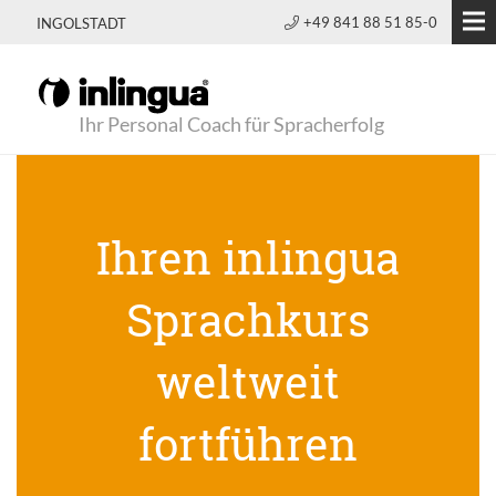
+49 841 88 51 85-0
INGOLSTADT
Ihr Personal Coach für Spracherfolg
Ihren inlingua
Sprachkurs
weltweit
fortführen