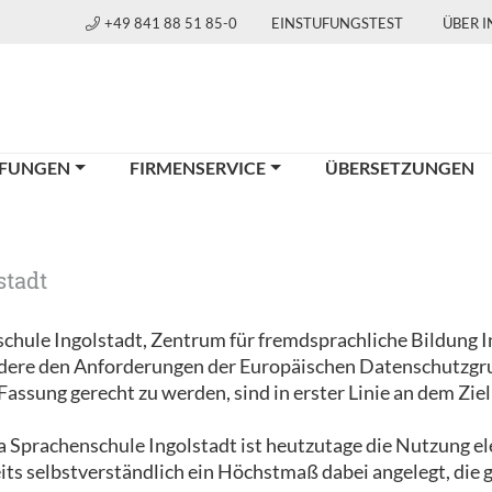
+49 841 88 51 85-0
EINSTUFUNGSTEST
ÜBER 
FUNGEN
FIRMENSERVICE
ÜBERSETZUNGEN
stadt
schule Ingolstadt, Zentrum für fremdsprachliche Bildung
ndere den Anforderungen der Europäischen Datenschutz
ssung gerecht zu werden, sind in erster Linie an dem Ziel 
 Sprachenschule Ingolstadt ist heutzutage die Nutzung e
its selbstverständlich ein Höchstmaß dabei angelegt, die 