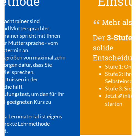
Einstufungstest
Mehr als
Ein-
Stufung
Der
3-Stufen-Test
für eine
solide
Entscheidungsgrundlage
Stufe 1: Online-Test
Stufe 2: Ihre subjektive
Selbsteinschätzung
Stufe 3: Sie erhalten Ihre Auswertung
Jetzt
inlingua Einstufungstest
starten