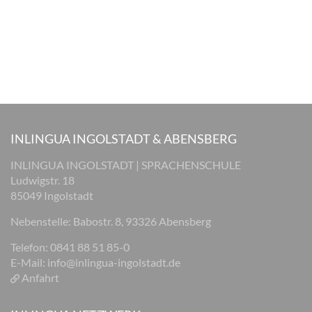
INLINGUA INGOLSTADT & ABENSBERG
INLINGUA INGOLSTADT | SPRACHENSCHULE
Ludwigstr. 18
85049 Ingolstadt
Nebenstelle: Babostr. 8, 93326 Abensberg
Telefon: 0841 88 51 85-0
E-Mail:
info@inlingua-ingolstadt.de
Anfahrt