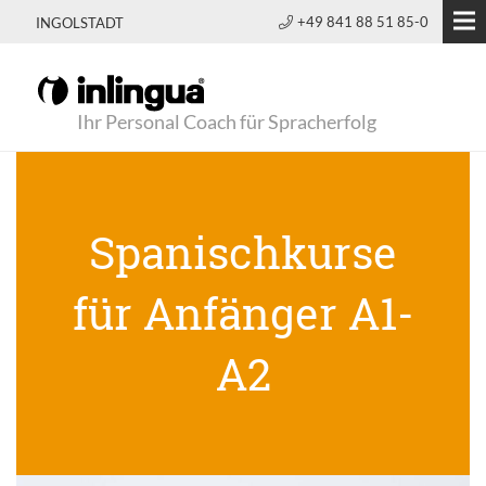
+49 841 88 51 85-0
INGOLSTADT
Ihr Personal Coach für Spracherfolg
Spanischkurse
für Anfänger A1-
A2