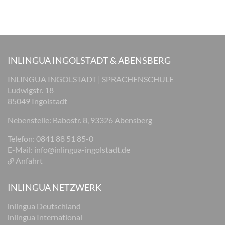
INLINGUA INGOLSTADT & ABENSBERG
INLINGUA INGOLSTADT | SPRACHENSCHULE
Ludwigstr. 18
85049 Ingolstadt
Nebenstelle: Babostr. 8, 93326 Abensberg
Telefon: 0841 88 51 85-0
E-Mail:
info@inlingua-ingolstadt.de
Anfahrt
INLINGUA NETZWERK
inlingua Deutschland
inlingua International