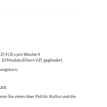
TZ) 4 (3) x pro Woche 4
. 10 Module (Eltern VZ) gegliedert.
rungskurs:
urs
n Sie vieles über Politik, Kultur und die