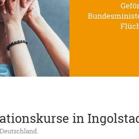
Geför
Bundesministe
Flüc
rationskurse in Ingolst
 Deutschland.