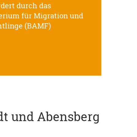
dert durch das
rium für Migration und
htlinge (BAMF)
adt und Abensberg