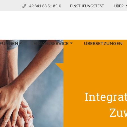
+49 841 88 51 85-0
EINSTUFUNGSTEST
ÜBER 
FUNGEN
FIRMENSERVICE
ÜBERSETZUNGEN
Integra
Zu