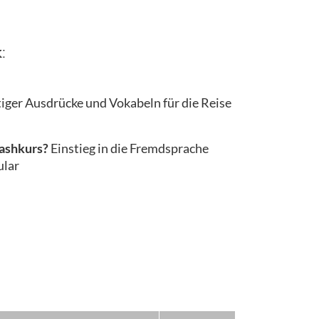
:
e
tiger Ausdrücke und Vokabeln für die Reise
rashkurs?
Einstieg in die Fremdsprache
ular