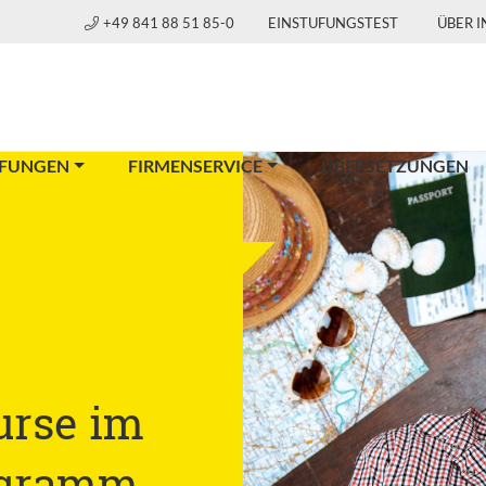
+49 841 88 51 85-0
EINSTUFUNGSTEST
ÜBER 
FUNGEN
FIRMENSERVICE
ÜBERSETZUNGEN
urse im
gramm