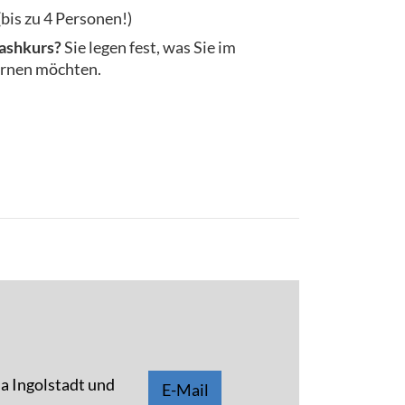
(bis zu 4 Personen!)
rashkurs?
Sie legen fest, was Sie im
lernen möchten.
a Ingolstadt und
E-Mail