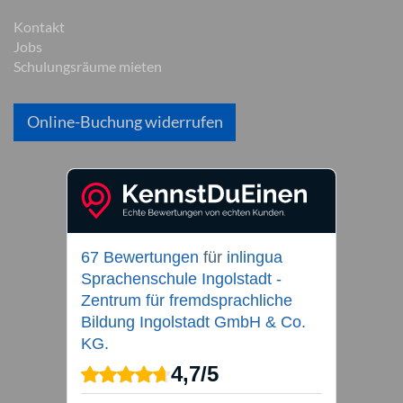
Kontakt
Jobs
Schulungsräume mieten
Online-Buchung widerrufen
67 Bewertungen
für
inlingua
Sprachenschule Ingolstadt -
Zentrum für fremdsprachliche
Bildung Ingolstadt GmbH & Co.
KG.
4,7
/
5