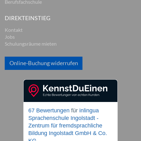
Berufsfachschule
DIREKTEINSTIEG
Kontakt
Jobs
Schulungsräume mieten
Online-Buchung widerrufen
67 Bewertungen
für
inlingua
Sprachenschule Ingolstadt -
Zentrum für fremdsprachliche
Bildung Ingolstadt GmbH & Co.
KG.