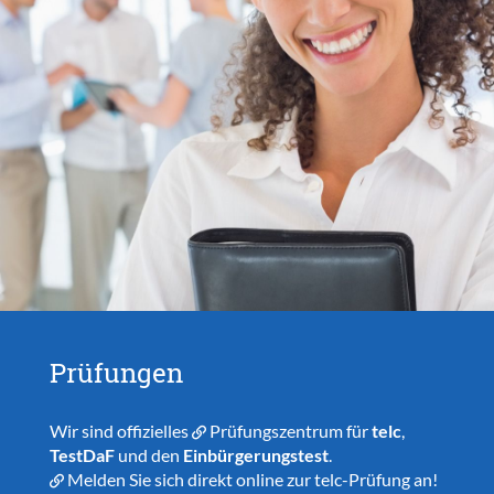
Prüfungen
Wir sind offizielles
Prüfungszentrum
für
telc
,
TestDaF
und den
Einbürgerungstest
.
Melden Sie sich direkt online zur telc-Prüfung
an!