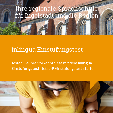
Ihre regionale Sprachschule
für Ingolstadt und die Region
inlingua Einstufungstest
Testen Sie Ihre Vorkenntnisse mit dem
inlingua
Einstufungstest
! Jetzt
Einstufungstest
starten.