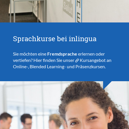
Sprachkurse bei inlingua
Sie möchten eine
Fremdsprache
erlernen oder
vertiefen? Hier finden Sie unser
Kursangebot
an
Online-, Blended Learning- und Präsenzkursen.