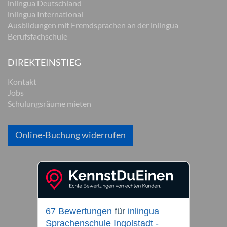
inlingua Deutschland
inlingua International
Ausbildungen mit Fremdsprachen an der inlingua
Berufsfachschule
DIREKTEINSTIEG
Kontakt
Jobs
Schulungsräume mieten
Online-Buchung widerrufen
67 Bewertungen
für
inlingua
Sprachenschule Ingolstadt -