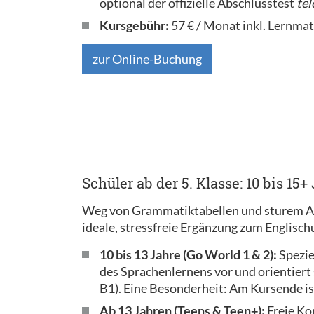
optional der offizielle Abschlusstest
tel
Kursgebühr:
57 € / Monat inkl. Lernmat
zur Online-Buchung
Schüler ab der 5. Klasse: 10 bis 15
Weg von Grammatiktabellen und sturem Ausw
ideale, stressfreie Ergänzung zum Englisch
10 bis 13 Jahre (Go World 1 & 2):
Spezie
des Sprachenlernens vor und orientiert
B1). Eine Besonderheit: Am Kursende ist
Ab 13 Jahren (Teens & Teen+):
Freie Ko