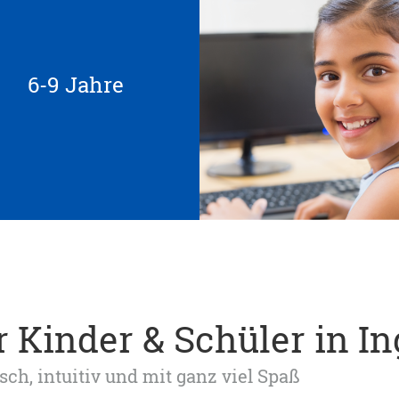
6-9 Jahre
 Kinder & Schüler in In
sch, intuitiv und mit ganz viel Spaß