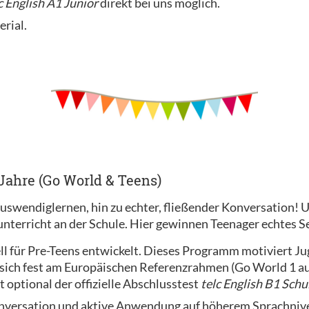
c English A1 Junior
direkt bei uns möglich.
erial.
+ Jahre (Go World & Teens)
endiglernen, hin zu echter, fließender Konversation! Un
unterricht an der Schule. Hier gewinnen Teenager echtes S
ll für Pre-Teens entwickelt. Dieses Programm motiviert Juge
 sich fest am Europäischen Referenzrahmen (Go World 1 a
 optional der offizielle Abschlusstest
telc English B1 Schu
nversation und aktive Anwendung auf höherem Sprachnivea