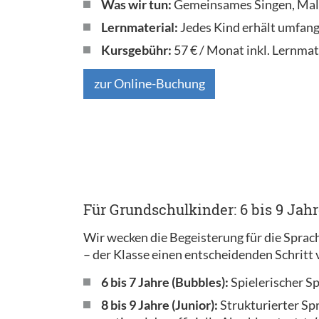
Was wir tun:
Gemeinsames Singen, Male
Lernmaterial:
Jedes Kind erhält umfang
Kursgebühr:
57 € / Monat inkl. Lernmat
zur Online-Buchung
Für Grundschulkinder: 6 bis 9 Jahr
Wir wecken die Begeisterung für die Sprach
– der Klasse einen entscheidenden Schritt 
6 bis 7 Jahre (Bubbles):
Spielerischer S
8 bis 9 Jahre (Junior):
Strukturierter Sp