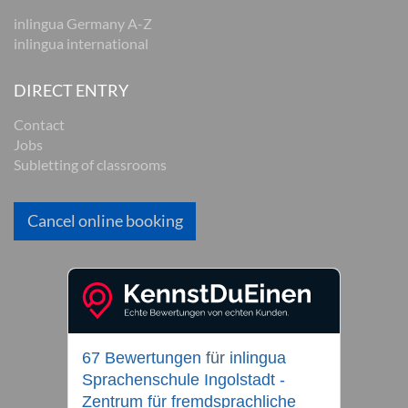
inlingua Germany A-Z
inlingua international
DIRECT ENTRY
Contact
Jobs
Subletting of classrooms
Cancel online booking
67 Bewertungen
für
inlingua
Sprachenschule Ingolstadt -
Zentrum für fremdsprachliche