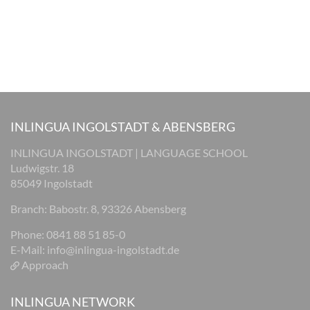
INLINGUA INGOLSTADT & ABENSBERG
INLINGUA INGOLSTADT | LANGUAGE SCHOOL
Ludwigstr. 18
85049 Ingolstadt
Branch: Babostr. 8, 93326 Abensberg
Phone: 0841 88 51 85-0
E-Mail:
info@inlingua-ingolstadt.de
Approach
INLINGUA NETWORK