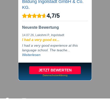
Bildung Ingolstadt GmbH & Co.
KG.
4,7
/
5
Neueste Bewertung
14.07.26
, Lakshmi P., Ingolstadt
I had a very good ex...
I had a very good experience at this
language school. The teache...
Weiterlesen
JETZT BEWERTEN
Datenschutzerklärung