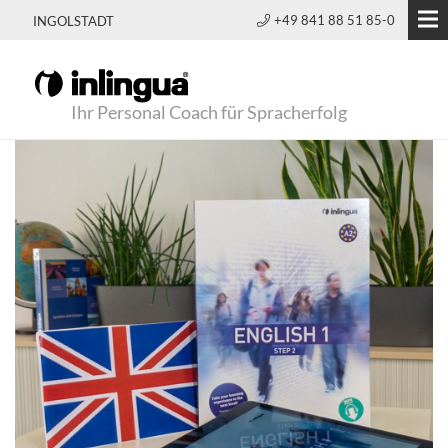
+49 841 88 51 85-0
INGOLSTADT
Ihr Personal Coach für Spracherfolg