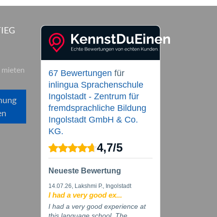
IEG
 mieten
67 Bewertungen
für
inlingua Sprachenschule
Ingolstadt - Zentrum für
hung
fremdsprachliche Bildung
en
Ingolstadt GmbH & Co.
KG.
4,7
/
5
Neueste Bewertung
14.07.26
, Lakshmi P., Ingolstadt
I had a very good ex...
I had a very good experience at
this language school. The