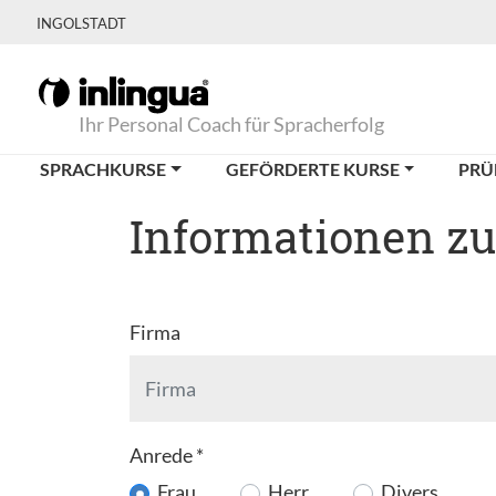
INGOLSTADT
Ihr Personal Coach für Spracherfolg
SPRACHKURSE
GEFÖRDERTE KURSE
PRÜ
Informationen z
Firma
Anrede
*
Frau
Herr
Divers