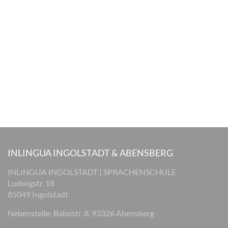
INLINGUA INGOLSTADT & ABENSBERG
INLINGUA INGOLSTADT | SPRACHENSCHULE
Ludwigstr. 18
85049 Ingolstadt
Nebenstelle: Babostr. 8, 93326 Abensberg