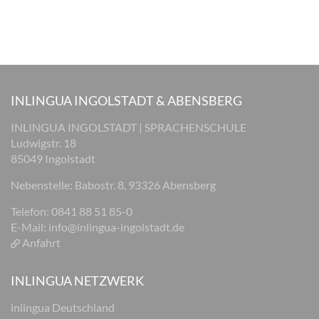
INLINGUA INGOLSTADT & ABENSBERG
INLINGUA INGOLSTADT | SPRACHENSCHULE
Ludwigstr. 18
85049 Ingolstadt
Nebenstelle: Babostr. 8, 93326 Abensberg
Telefon: 0841 88 51 85-0
E-Mail:
info@inlingua-ingolstadt.de
Anfahrt
INLINGUA NETZWERK
inlingua Deutschland