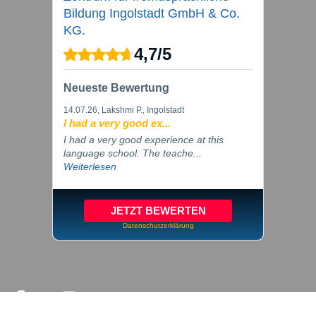
Bildung Ingolstadt GmbH & Co.
KG.
4,7
/
5
Neueste Bewertung
14.07.26
, Lakshmi P., Ingolstadt
I had a very good ex...
I had a very good experience at this
language school. The teache...
Weiterlesen
JETZT BEWERTEN
Datenschutzerklärung