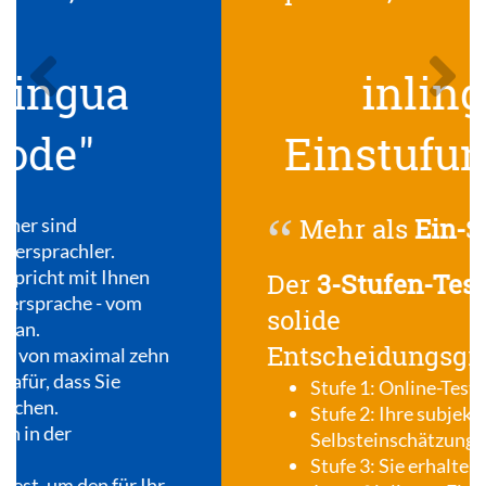
Previous
Next
inlingua
Einstufungstest
Mehr als
Ein-
Stufung
Der
3-Stufen-Test
für eine
solide
Entscheidungsgrundlage
Stufe 1: Online-Test
Stufe 2: Ihre subjektive
Selbsteinschätzung
Stufe 3: Sie erhalten Ihre Auswertung