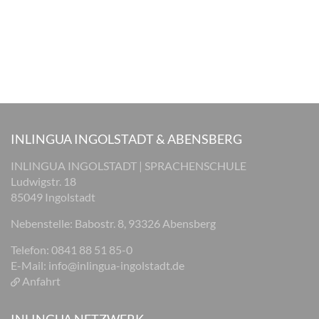
INLINGUA INGOLSTADT & ABENSBERG
INLINGUA INGOLSTADT | SPRACHENSCHULE
Ludwigstr. 18
85049 Ingolstadt
Nebenstelle: Babostr. 8, 93326 Abensberg
Telefon: 0841 88 51 85-0
E-Mail:
info@inlingua-ingolstadt.de
Anfahrt
INLINGUA NETZWERK