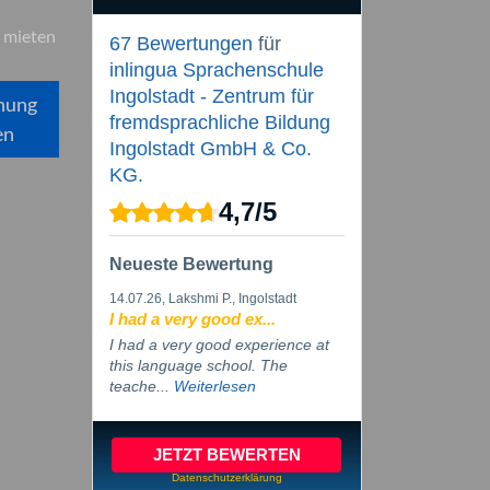
 mieten
67 Bewertungen
für
inlingua Sprachenschule
Ingolstadt - Zentrum für
hung
fremdsprachliche Bildung
en
Ingolstadt GmbH & Co.
KG.
4,7
/
5
Neueste Bewertung
14.07.26
, Lakshmi P., Ingolstadt
I had a very good ex...
I had a very good experience at
this language school. The
teache...
Weiterlesen
JETZT BEWERTEN
Datenschutzerklärung