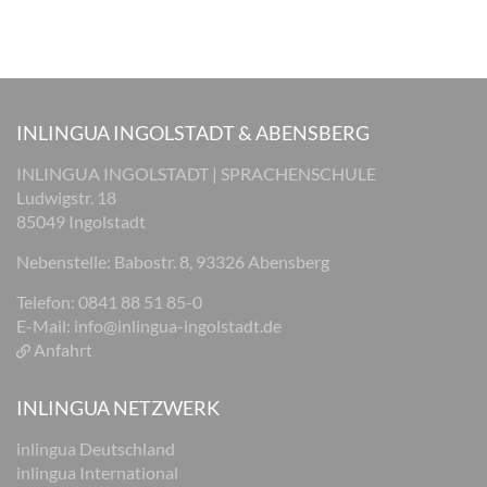
INLINGUA INGOLSTADT & ABENSBERG
INLINGUA INGOLSTADT | SPRACHENSCHULE
Ludwigstr. 18
85049 Ingolstadt
Nebenstelle: Babostr. 8, 93326 Abensberg
Telefon: 0841 88 51 85-0
E-Mail:
info@inlingua-ingolstadt.de
Anfahrt
INLINGUA NETZWERK
inlingua Deutschland
inlingua International