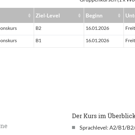
Ziel-Level
Beginn
Unt
ionskurs
B2
16.01.2026
Frei
ionskurs
B1
16.01.2026
Frei
Der Kurs im Überblick
ine
Sprachlevel: A2/B1/B2