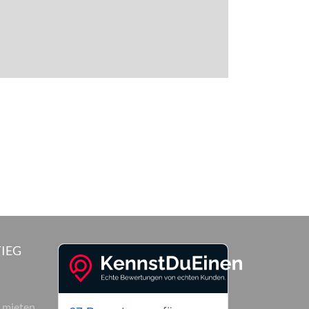
IEG
 mieten