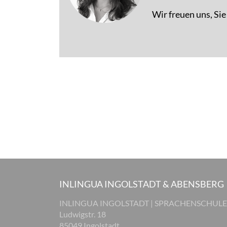
Wir freuen uns, Si
INLINGUA INGOLSTADT & ABENSBERG
INLINGUA INGOLSTADT | SPRACHENSCHULE
Ludwigstr. 18
85049 Ingolstadt