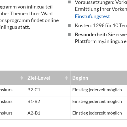
Voraussetzungen: Vorken
gramm von inlingua teil
Ermittlung Ihrer Vorken
n über Themen Ihrer Wahl
Einstufungstest
ionsprogramm findet online
Kosten: 129€ für 10 Te
inlingua statt.
Besonderheit:
Sie erwe
Plattform my.inlingua e
Ziel-Level
Beginn
nskurs
B2-C1
Einstieg jederzeit möglich
nskurs
B1-B2
Einstieg jederzeit möglich
nskurs
A2-B1
Einstieg jederzeit möglich