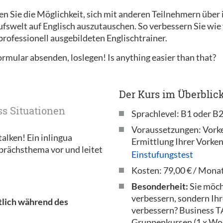
n Sie die Möglichkeit, sich mit anderen Teilnehmern über
swelt auf Englisch auszutauschen. So verbessern Sie wie v
professionell ausgebildeten Englischtrainer.
Formular absenden, loslegen! Is anything easier than that?
Der Kurs im Überblick
ss Situationen
Sprachlevel: B1 oder B
Voraussetzungen: Vorken
alken! Ein inlingua
Ermittlung Ihrer Vorken
prächsthema vor und leitet
Einstufungstest
Kosten: 79,00 € / Mona
Besonderheit:
Sie möch
verbessern, sondern Ih
atlich während des
verbessern? Business TA
Gruppenkursen (1 x Wo