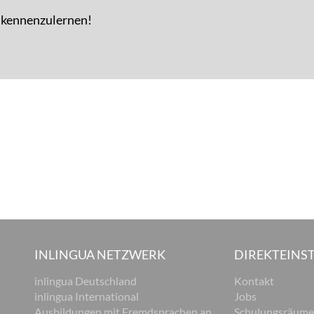
e kennenzulernen!
INLINGUA NETZWERK
DIREKTEINST
inlingua Deutschland
Kontakt
inlingua International
Jobs
Ausbildungen mit Fremdsprachen an
Schulungsräume