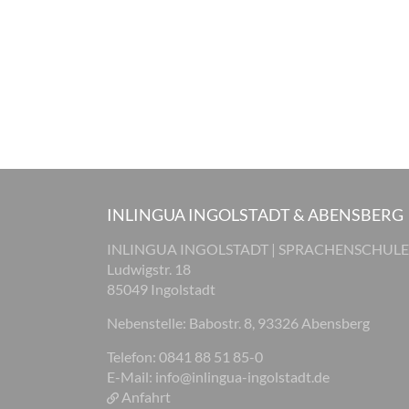
INLINGUA INGOLSTADT & ABENSBERG
INLINGUA INGOLSTADT | SPRACHENSCHULE
Ludwigstr. 18
85049 Ingolstadt
Nebenstelle: Babostr. 8, 93326 Abensberg
Telefon: 0841 88 51 85-0
E-Mail:
info@inlingua-ingolstadt.de
Anfahrt