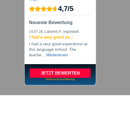
4,7
/
5
Neueste Bewertung
14.07.26
, Lakshmi P., Ingolstadt
I had a very good ex...
I had a very good experience at
this language school. The
teache...
Weiterlesen
JETZT BEWERTEN
Datenschutzerklärung