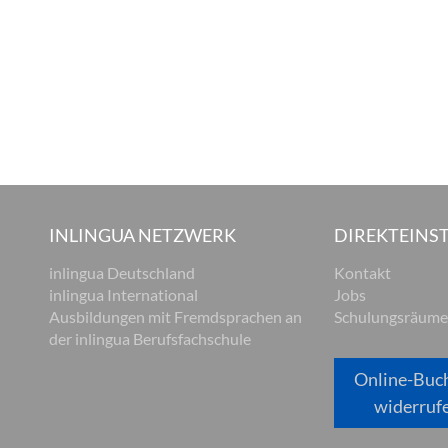
INLINGUA NETZWERK
DIREKTEINST
inlingua Deutschland
Kontakt
inlingua International
Jobs
Ausbildungen mit Fremdsprachen an
Schulungsräume
der inlingua Berufsfachschule
Online-Buc
widerruf