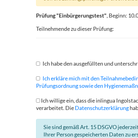
Prüfung "Einbürgerungstest"
, Beginn:
10.
Teilnehmende zu dieser Prüfung:
Ich habe den ausgefüllten und untersc
Ich erkläre mich mit den Teilnahmebedi
Prüfungsordnung sowie den Hygienemaßn
Ich willige ein, dass die inlingua Ingo
verarbeitet. Die
Datenschutzerklärung
hab
Sie sind gemäß Art. 15 DSGVO jederzeit
Ihrer Person gespeicherten Daten zu er