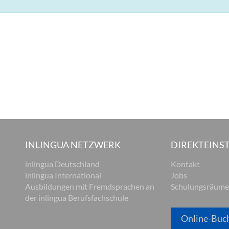
INLINGUA NETZWERK
DIREKTEINST
inlingua Deutschland
Kontakt
inlingua International
Jobs
Ausbildungen mit Fremdsprachen an
Schulungsräume
der inlingua Berufsfachschule
Online-Buc