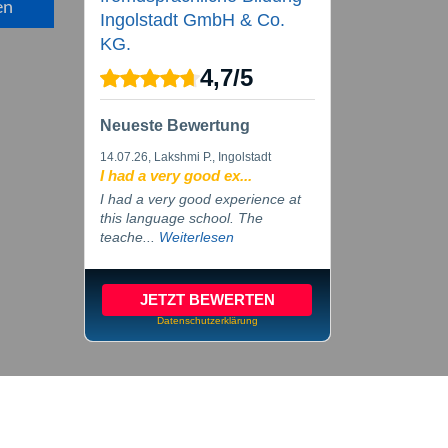
en
Ingolstadt GmbH & Co.
KG.
4,7
/
5
Neueste Bewertung
14.07.26
, Lakshmi P., Ingolstadt
I had a very good ex...
I had a very good experience at
this language school. The
teache...
Weiterlesen
JETZT BEWERTEN
Datenschutzerklärung