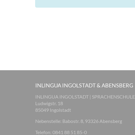
INLINGUA INGOLSTADT & ABENSBERG
INLINGUA INGOLSTADT | SPRACHENSCHULE
Ludwigstr. 18
85049 Ingolstadt
Nebenstelle: Babostr. 8, 93326 Abensberg
Telefon: 0841 88 51 85-0