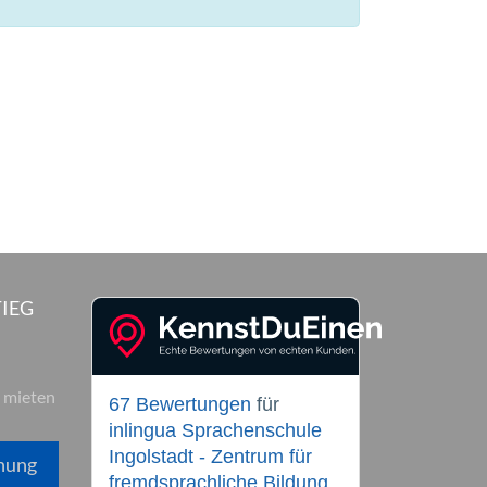
IEG
 mieten
67 Bewertungen
für
inlingua Sprachenschule
Ingolstadt - Zentrum für
hung
fremdsprachliche Bildung