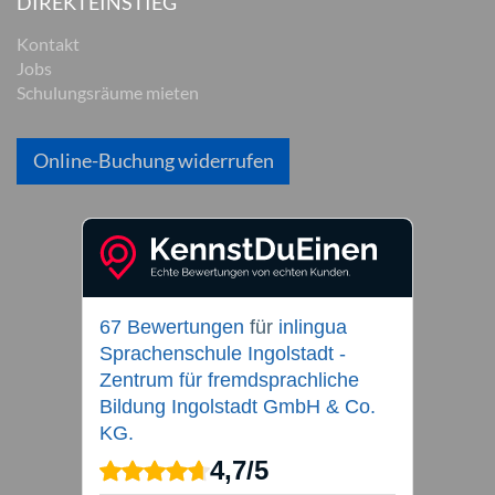
DIREKTEINSTIEG
Kontakt
Jobs
Schulungsräume mieten
Online-Buchung widerrufen
67 Bewertungen
für
inlingua
Sprachenschule Ingolstadt -
Zentrum für fremdsprachliche
Bildung Ingolstadt GmbH & Co.
KG.
4,7
/
5