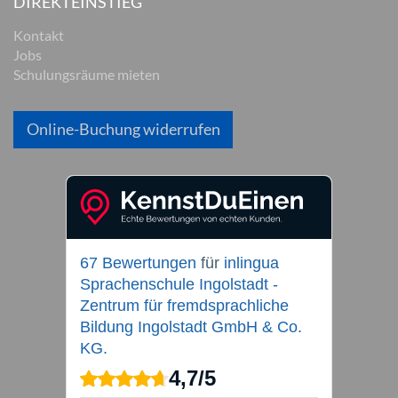
DIREKTEINSTIEG
Kontakt
Jobs
Schulungsräume mieten
Online-Buchung widerrufen
67 Bewertungen
für
inlingua
Sprachenschule Ingolstadt -
Zentrum für fremdsprachliche
Bildung Ingolstadt GmbH & Co.
KG.
4,7
/
5