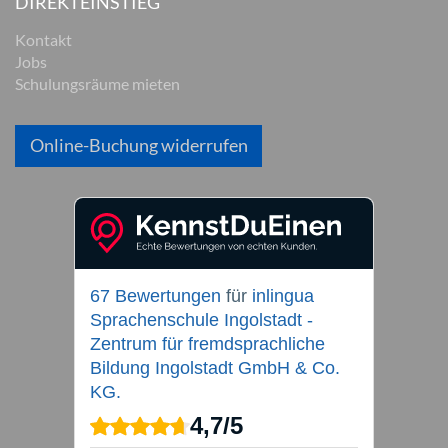
DIREKTEINSTIEG
Kontakt
Jobs
Schulungsräume mieten
Online-Buchung widerrufen
67 Bewertungen
für
inlingua
Sprachenschule Ingolstadt -
Zentrum für fremdsprachliche
Bildung Ingolstadt GmbH & Co.
KG.
4,7
/
5