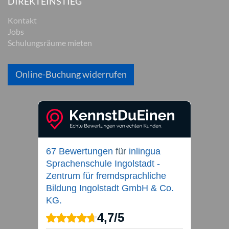
DIREKTEINSTIEG
Kontakt
Jobs
Schulungsräume mieten
Online-Buchung widerrufen
67 Bewertungen
für
inlingua
Sprachenschule Ingolstadt -
Zentrum für fremdsprachliche
Bildung Ingolstadt GmbH & Co.
KG.
4,7
/
5