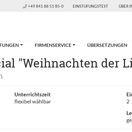
+49 841 88 51 85-0
EINSTUFUNGSTEST
ÜBER 
FUNGEN
FIRMENSERVICE
ÜBERSETZUNGEN
ial "Weihnachten der L
h
Unterrichtszeit
Ei
flexibel wählbar
2
Le
ge