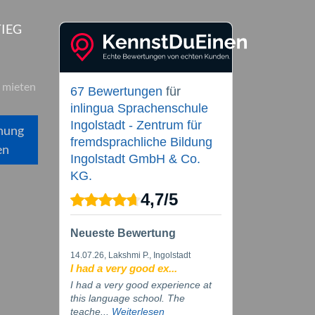
IEG
 mieten
67 Bewertungen
für
inlingua Sprachenschule
Ingolstadt - Zentrum für
hung
fremdsprachliche Bildung
en
Ingolstadt GmbH & Co.
KG.
4,7
/
5
Neueste Bewertung
14.07.26
, Lakshmi P., Ingolstadt
I had a very good ex...
I had a very good experience at
this language school. The
teache...
Weiterlesen