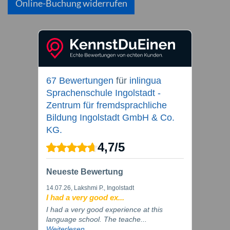
Online-Buchung widerrufen
67 Bewertungen
für
inlingua
Sprachenschule Ingolstadt -
Zentrum für fremdsprachliche
Bildung Ingolstadt GmbH & Co.
KG.
4,7
/
5
Neueste Bewertung
14.07.26
, Lakshmi P., Ingolstadt
I had a very good ex...
I had a very good experience at this
language school. The teache...
Weiterlesen