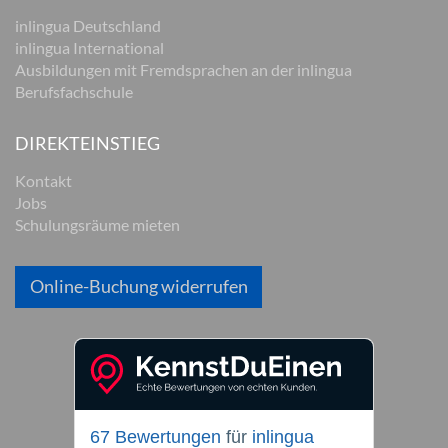
inlingua Deutschland
inlingua International
Ausbildungen mit Fremdsprachen an der inlingua
Berufsfachschule
DIREKTEINSTIEG
Kontakt
Jobs
Schulungsräume mieten
Online-Buchung widerrufen
67 Bewertungen
für
inlingua