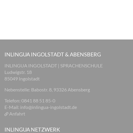
INLINGUA INGOLSTADT & ABENSBERG
INLINGUA INGOLSTADT | SPRACHENSCHULE
Ludwigstr. 18
85049 Ingolstadt
Nebenstelle: Babostr. 8, 93326 Abensberg
Telefon: 0841 88 51 85-0
E-Mail:
info@inlingua-ingolstadt.de
Anfahrt
INLINGUA NETZWERK