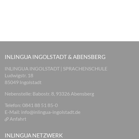
INLINGUA INGOLSTADT & ABENSBERG
INLINGUA INGOLSTADT | SPRACHENSCHULE
Ludwigstr. 18
85049 Ingolstadt
Nebenstelle: Babostr. 8, 93326 Abensberg
Telefon: 0841 88 51 85-0
E-Mail:
info@inlingua-ingolstadt.de
Anfahrt
INLINGUA NETZWERK