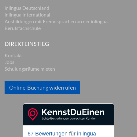
inlingua Deutschland
inlingua International
Ausbildungen mit Fremdsprachen an der inlingua
Berufsfachschule
DIREKTEINSTIEG
Kontakt
Jobs
Schulungsräume mieten
Online-Buchung widerrufen
67 Bewertungen
für
inlingua