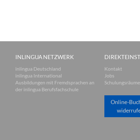
INLINGUA NETZWERK
DIREKTEINST
inlingua Deutschland
Kontakt
inlingua International
Jobs
Ausbildungen mit Fremdsprachen an
Schulungsräume
der inlingua Berufsfachschule
Online-Buc
widerruf