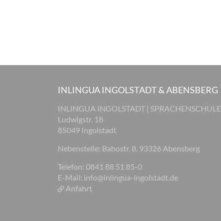
INLINGUA INGOLSTADT & ABENSBERG
INLINGUA INGOLSTADT | SPRACHENSCHULE
Ludwigstr. 18
85049 Ingolstadt
Nebenstelle: Babostr. 8, 93326 Abensberg
Telefon: 0841 88 51 85-0
E-Mail:
info@inlingua-ingolstadt.de
Anfahrt