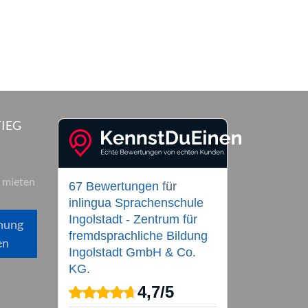
IEG
 mieten
67 Bewertungen
für
inlingua Sprachenschule
Ingolstadt - Zentrum für
hung
fremdsprachliche Bildung
en
Ingolstadt GmbH & Co.
KG.
4,7
/
5