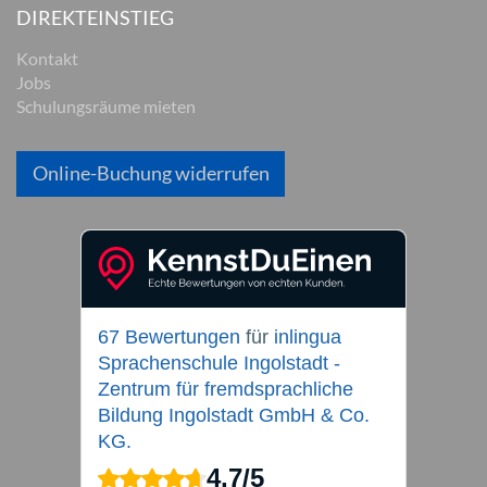
DIREKTEINSTIEG
Kontakt
Jobs
Schulungsräume mieten
Online-Buchung widerrufen
67 Bewertungen
für
inlingua
Sprachenschule Ingolstadt -
Zentrum für fremdsprachliche
Bildung Ingolstadt GmbH & Co.
KG.
4,7
/
5