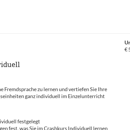
Un
€ 
iduell
ne Fremdsprache zu lernen und vertiefen Sie Ihre
einheiten ganz individuell im Einzelunterricht
ividuell festgelegt
gen fest, was Sie im Crashkurs Individuell lernen