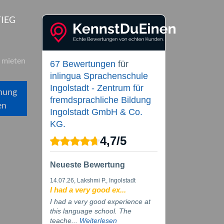
IEG
 mieten
67 Bewertungen
für
inlingua Sprachenschule
Ingolstadt - Zentrum für
hung
fremdsprachliche Bildung
en
Ingolstadt GmbH & Co.
KG.
4,7
/
5
Neueste Bewertung
14.07.26
, Lakshmi P., Ingolstadt
I had a very good ex...
I had a very good experience at
this language school. The
teache...
Weiterlesen