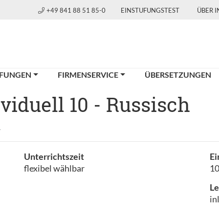
+49 841 88 51 85-0
EINSTUFUNGSTEST
ÜBER 
FUNGEN
FIRMENSERVICE
ÜBERSETZUNGEN
iduell 10 - Russisch
h
Unterrichtszeit
Ei
flexibel wählbar
1
Le
in