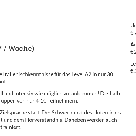
Un
€ 
A
* / Woche)
€ 
Le
€ 
e Italienischkenntnisse für das Level A2 in nur 30
auf.
hnell und intensiv wie möglich vorankommen! Deshalb
ruppen von nur 4-10 Teilnehmern.
r Zielsprache statt. Der Schwerpunkt des Unterrichts
eit und dem Hörverständnis. Daneben werden auch
trainiert.