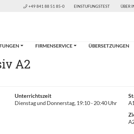
+49 841 88 51 85-0
EINSTUFUNGSTEST
ÜBER 
FUNGEN
FIRMENSERVICE
ÜBERSETZUNGEN
siv A2
Unterrichtszeit
St
Dienstag und Donnerstag, 19:10 - 20:40 Uhr
A1
Zi
A2