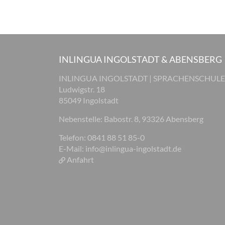
INLINGUA INGOLSTADT & ABENSBERG
INLINGUA INGOLSTADT | SPRACHENSCHULE
Ludwigstr. 18
85049 Ingolstadt
Nebenstelle: Babostr. 8, 93326 Abensberg
Telefon: 0841 88 51 85-0
E-Mail:
info@inlingua-ingolstadt.de
Anfahrt