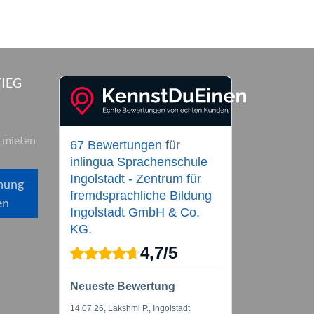
IEG
 mieten
67 Bewertungen
für
inlingua Sprachenschule
Ingolstadt - Zentrum für
hung
fremdsprachliche Bildung
en
Ingolstadt GmbH & Co.
KG.
4,7
/
5
Neueste Bewertung
14.07.26
, Lakshmi P., Ingolstadt