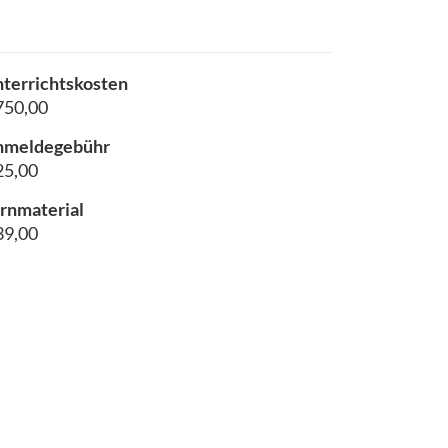
terrichtskosten
750,00
nmeldegebühr
25,00
rnmaterial
39,00