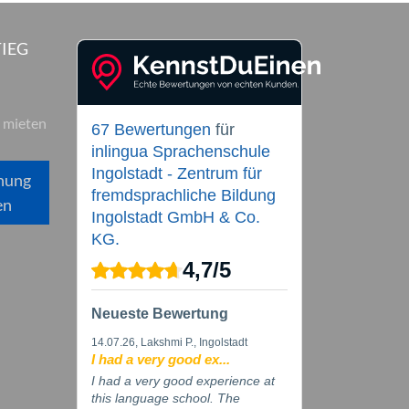
IEG
 mieten
67 Bewertungen
für
inlingua Sprachenschule
Ingolstadt - Zentrum für
hung
fremdsprachliche Bildung
en
Ingolstadt GmbH & Co.
KG.
4,7
/
5
Neueste Bewertung
14.07.26
, Lakshmi P., Ingolstadt
I had a very good ex...
I had a very good experience at
this language school. The