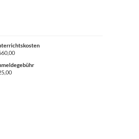
terrichtskosten
660,00
nmeldegebühr
25,00