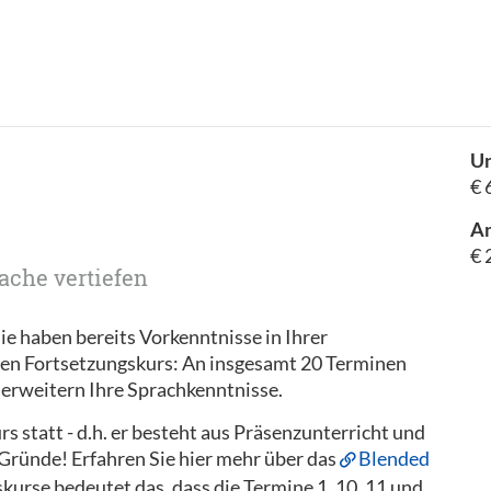
Un
€ 
A
€ 
ache vertiefen
ie haben bereits Vorkenntnisse in Ihrer
nen Fortsetzungskurs: An insgesamt 20 Terminen
d erweitern Ihre Sprachkenntnisse.
s statt - d.h. er besteht aus Präsenzunterricht und
 Gründe! Erfahren Sie hier mehr über das
Blended
skurse bedeutet das, dass die Termine 1, 10, 11 und