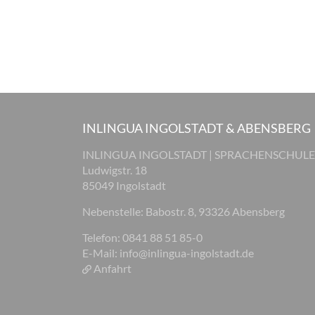
INLINGUA INGOLSTADT & ABENSBERG
INLINGUA INGOLSTADT | SPRACHENSCHULE
Ludwigstr. 18
85049 Ingolstadt
Nebenstelle: Babostr. 8, 93326 Abensberg
Telefon: 0841 88 51 85-0
E-Mail:
info@inlingua-ingolstadt.de
Anfahrt