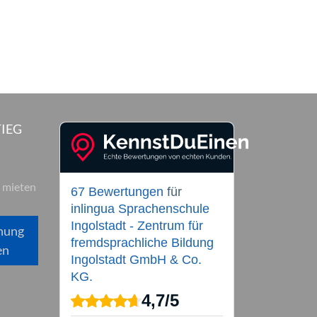
IEG
 mieten
67 Bewertungen
für
inlingua Sprachenschule
Ingolstadt - Zentrum für
hung
fremdsprachliche Bildung
en
Ingolstadt GmbH & Co.
KG.
4,7
/
5