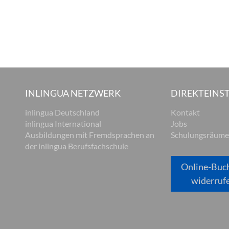
INLINGUA NETZWERK
DIREKTEINST
inlingua Deutschland
Kontakt
inlingua International
Jobs
Ausbildungen mit Fremdsprachen an
Schulungsräume
der inlingua Berufsfachschule
Online-Buc
widerruf