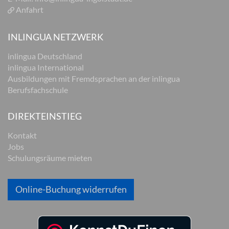
Anfahrt
INLINGUA NETZWERK
inlingua Deutschland
inlingua International
Ausbildungen mit Fremdsprachen an der inlingua
Berufsfachschule
DIREKTEINSTIEG
Kontakt
Jobs
Schulungsräume mieten
Online-Buchung widerrufen