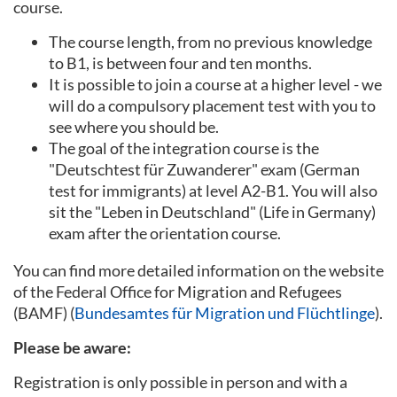
course.
The course length, from no previous knowledge
to B1, is between four and ten months.
It is possible to join a course at a higher level - we
will do a compulsory placement test with you to
see where you should be.
The goal of the integration course is the
"Deutschtest für Zuwanderer" exam (German
test for immigrants) at level A2-B1. You will also
sit the "Leben in Deutschland" (Life in Germany)
exam after the orientation course.
You can find more detailed information on the website
of the Federal Office for Migration and Refugees
(BAMF) (
Bundesamtes für Migration und Flüchtlinge
).
Please be aware:
Registration is only possible in person and with a