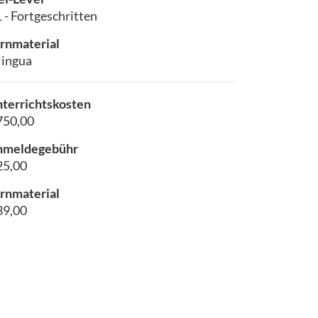
 - Fortgeschritten
rnmaterial
lingua
terrichtskosten
750,00
nmeldegebühr
25,00
rnmaterial
39,00