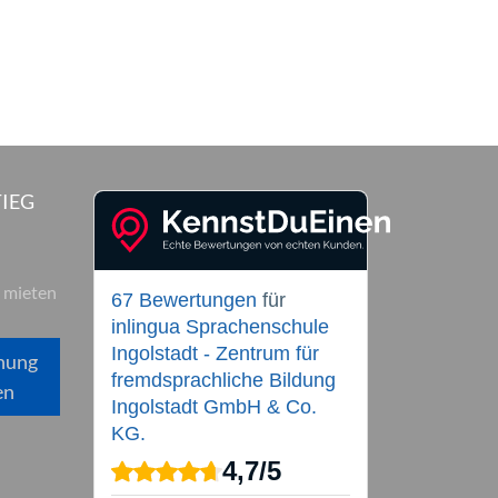
IEG
 mieten
67 Bewertungen
für
inlingua Sprachenschule
Ingolstadt - Zentrum für
hung
fremdsprachliche Bildung
en
Ingolstadt GmbH & Co.
KG.
4,7
/
5