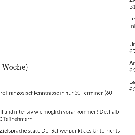
B1
Le
In
Un
€ 
A
/ Woche)
€ 
Le
€ 
hre Französischkenntnisse in nur 30 Terminen (60
hnell und intensiv wie möglich vorankommen! Deshalb
10 Teilnehmern.
r Zielsprache statt. Der Schwerpunkt des Unterrichts