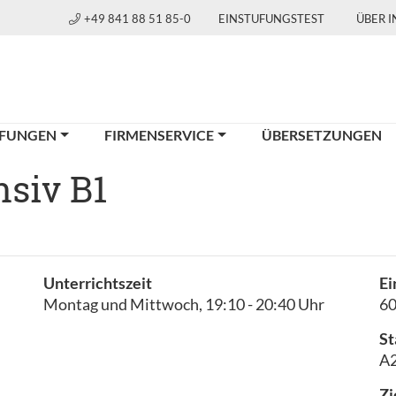
+49 841 88 51 85-0
EINSTUFUNGSTEST
ÜBER 
FUNGEN
FIRMENSERVICE
ÜBERSETZUNGEN
nsiv B1
Unterrichtszeit
Ei
Montag und Mittwoch, 19:10 - 20:40 Uhr
6
St
A2
Zi