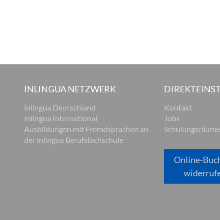
INLINGUA NETZWERK
DIREKTEINST
inlingua Deutschland
Kontakt
inlingua International
Jobs
Ausbildungen mit Fremdsprachen an
Schulungsräume
der inlingua Berufsfachschule
Online-Buc
widerruf