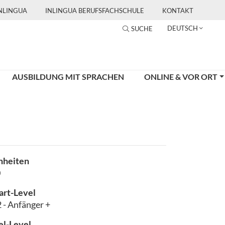
INLINGUA
INLINGUA BERUFSFACHSCHULE
KONTAKT
DEUTSCH
SUCHE
AUSBILDUNG MIT SPRACHEN
ONLINE & VOR ORT
nheiten
0
art-Level
 - Anfänger +
el-Level