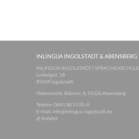
INLINGUA INGOLSTADT & ABENSBERG
INLINGUA INGOLSTADT | SPRACHENSCHULE
Ludwigstr. 18
85049 Ingolstadt
Nebenstelle: Babostr. 8, 93326 Abensberg
Telefon: 0841 88 51 85-0
E-Mail:
info@inlingua-ingolstadt.de
Anfahrt