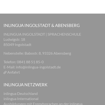
INLINGUA INGOLSTADT & ABENSBERG
INLINGUA INGOLSTADT | SPRACHENSCHULE
Ludwigstr. 18
85049 Ingolstadt
Nebenstelle: Babostr. 8, 93326 Abensberg
Telefon: 0841 88 51 85-0
E-Mail:
info@inlingua-ingolstadt.de
Anfahrt
INLINGUA NETZWERK
inlingua Deutschland
inlingua International
Ausbildungen mit Fremdsprachen an der inlingua