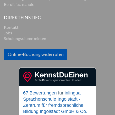
Berufsfachschule
DIREKTEINSTIEG
Kontakt
Jobs
Schulungsräume mieten
Online-Buchung widerrufen
67 Bewertungen
für
inlingua
Sprachenschule Ingolstadt -
Zentrum für fremdsprachliche
Bildung Ingolstadt GmbH & Co.