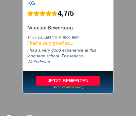
KG.
4,7
/
5
Neueste Bewertung
14.07.26
, Lakshmi P., Ingolstadt
I had a very good ex...
I had a very good experience at this
language school. The teache...
Weiterlesen
JETZT BEWERTEN
Datenschutzerklärung