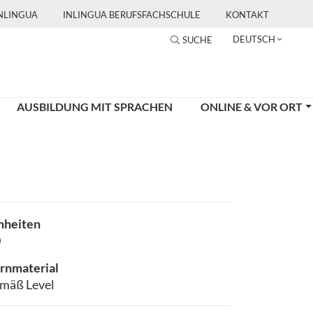
INLINGUA
INLINGUA BERUFSFACHSCHULE
KONTAKT
DEUTSCH
SUCHE
AUSBILDUNG MIT SPRACHEN
ONLINE & VOR ORT
nheiten
0
rnmaterial
mäß Level