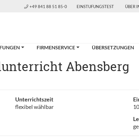
+49 841 88 51 85-0
EINSTUFUNGSTEST
ÜBER 
FUNGEN
FIRMENSERVICE
ÜBERSETZUNGEN
elunterricht Abensberg
Unterrichtszeit
Ei
flexibel wählbar
1
Le
ge