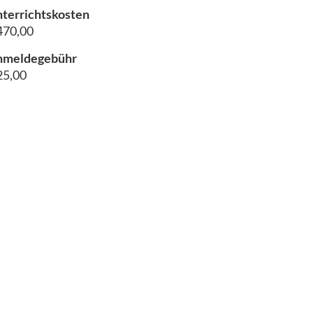
terrichtskosten
470,00
nmeldegebühr
25,00