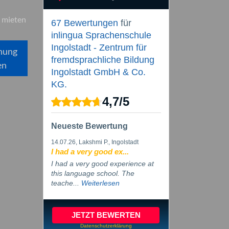
 mieten
67 Bewertungen
für
inlingua Sprachenschule
Ingolstadt - Zentrum für
hung
fremdsprachliche Bildung
en
Ingolstadt GmbH & Co.
KG.
4,7
/
5
Neueste Bewertung
14.07.26
, Lakshmi P., Ingolstadt
I had a very good ex...
I had a very good experience at
this language school. The
teache...
Weiterlesen
JETZT BEWERTEN
Datenschutzerklärung