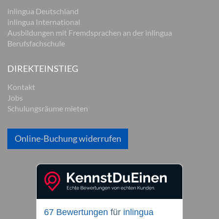
inlingua Deutschland
inlingua International
Ausbildungen mit Fremdsprachen an der inlingua
Berufsfachschule
DIREKTEINSTIEG
Kontakt
Jobs
Schulungsräume mieten
Online-Buchung widerrufen
67 Bewertungen
für
inlingua