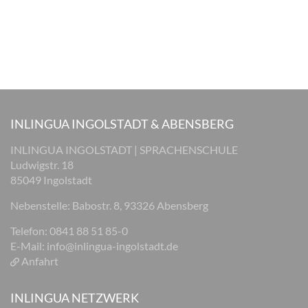
INLINGUA INGOLSTADT & ABENSBERG
INLINGUA INGOLSTADT | SPRACHENSCHULE
Ludwigstr. 18
85049 Ingolstadt
Nebenstelle: Babostr. 8, 93326 Abensberg
Telefon: 0841 88 51 85-0
E-Mail:
info@inlingua-ingolstadt.de
Anfahrt
INLINGUA NETZWERK