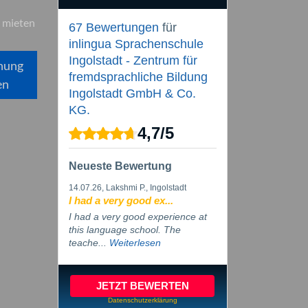
 mieten
67 Bewertungen
für
inlingua Sprachenschule
Ingolstadt - Zentrum für
hung
fremdsprachliche Bildung
en
Ingolstadt GmbH & Co.
KG.
4,7
/
5
Neueste Bewertung
14.07.26
, Lakshmi P., Ingolstadt
I had a very good ex...
I had a very good experience at
this language school. The
teache...
Weiterlesen
JETZT BEWERTEN
Datenschutzerklärung