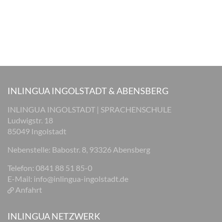
INLINGUA INGOLSTADT & ABENSBERG
INLINGUA INGOLSTADT | SPRACHENSCHULE
Ludwigstr. 18
85049 Ingolstadt
Nebenstelle: Babostr. 8, 93326 Abensberg
Telefon: 0841 88 51 85-0
E-Mail:
info@inlingua-ingolstadt.de
Anfahrt
INLINGUA NETZWERK