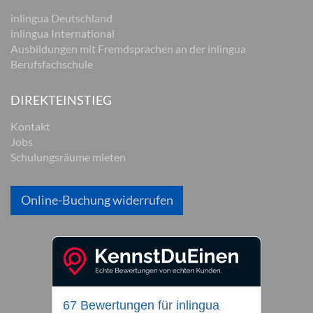
inlingua Deutschland
inlingua International
Ausbildungen mit Fremdsprachen an der inlingua
Berufsfachschule
DIREKTEINSTIEG
Kontakt
Jobs
Schulungsräume mieten
Online-Buchung widerrufen
67 Bewertungen
für
inlingua