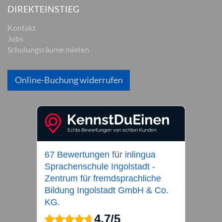
DIREKTEINSTIEG
Kontakt
Jobs
Schulungsräume mieten
Online-Buchung widerrufen
67 Bewertungen
für
inlingua
Sprachenschule Ingolstadt -
Zentrum für fremdsprachliche
Bildung Ingolstadt GmbH & Co.
KG.
4,7
/
5