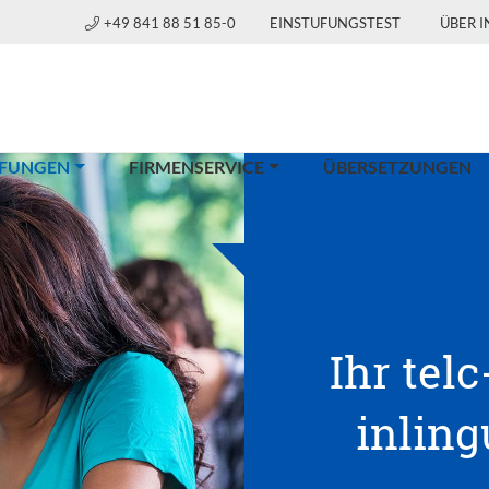
+49 841 88 51 85-0
EINSTUFUNGSTEST
ÜBER 
(CURRENT)
FUNGEN
FIRMENSERVICE
ÜBERSETZUNGEN
Ihr telc
inlin