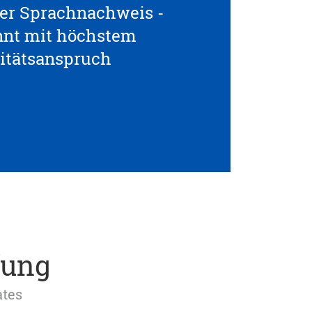
ller Sprachnachweis -
nnt mit höchstem
itätsanspruch
fung
ates