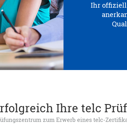
Ihr offizie
anerka
Qual
rfolgreich Ihre telc Prü
 Prüfungszentrum zum Erwerb eines telc-Zertifik