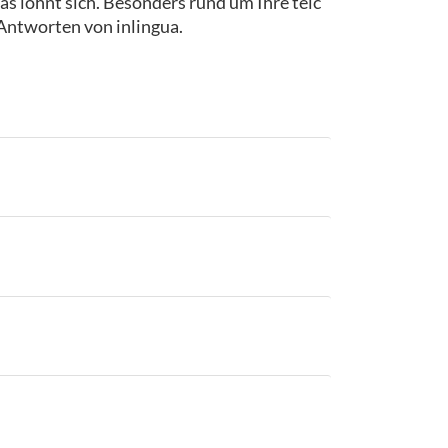
as lohnt sich. Besonders rund um Ihre telc
 Antworten von inlingua.