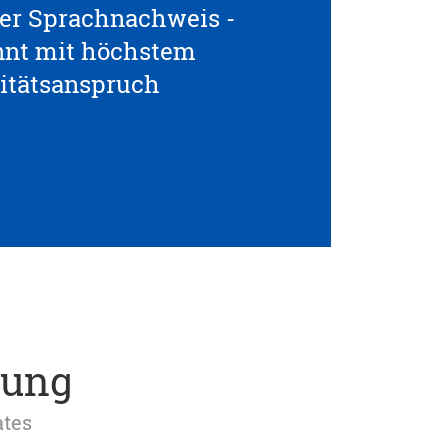
ller Sprachnachweis -
nnt mit höchstem
itätsanspruch
fung
ates