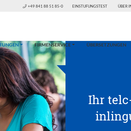
+49 841 88 51 85-0
EINSTUFUNGSTEST
ÜBER 
(CURRENT)
FUNGEN
FIRMENSERVICE
ÜBERSETZUNGEN
Ihr telc
inlin