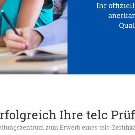
Ihr offizie
anerka
Qual
rfolgreich Ihre telc Prü
 Prüfungszentrum zum Erwerb eines telc-Zertifik