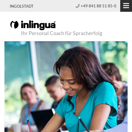
+49 841 88 51 85-0
INGOLSTADT
Ihr Personal Coach für Spracherfolg