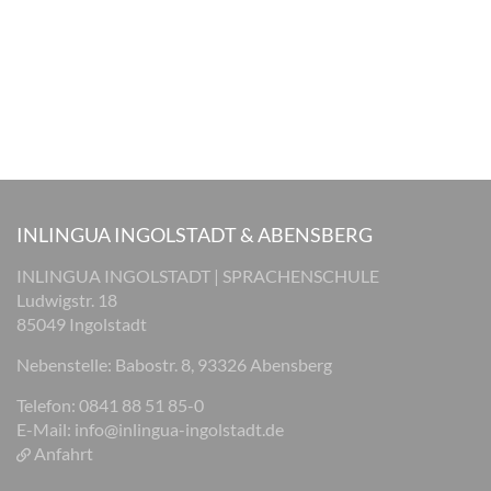
INLINGUA INGOLSTADT & ABENSBERG
INLINGUA INGOLSTADT | SPRACHENSCHULE
Ludwigstr. 18
85049 Ingolstadt
Nebenstelle: Babostr. 8, 93326 Abensberg
Telefon: 0841 88 51 85-0
E-Mail:
info@inlingua-ingolstadt.de
Anfahrt