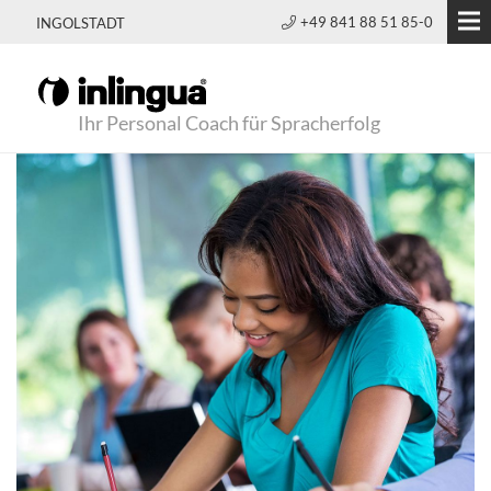
+49 841 88 51 85-0
INGOLSTADT
Ihr Personal Coach für Spracherfolg